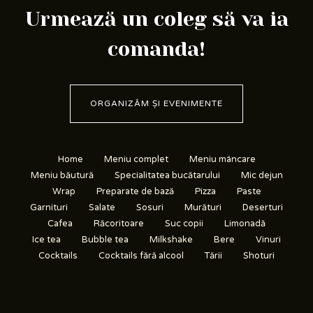
Urmează un coleg să va ia
comanda!
ORGANIZĂM ȘI EVENIMENTE
Home
Meniu complet
Meniu mâncare
Meniu băutură
Specialitatea bucătarului
Mic dejun
Wrap
Preparate de bază
Pizza
Paste
Garnituri
Salate
Sosuri
Murături
Deserturi
Cafea
Răcoritoare
Suc copii
Limonadă
Ice tea
Bubble tea
Milkshake
Bere
Vinuri
Cocktails
Cocktails fără alcool
Tării
Shoturi