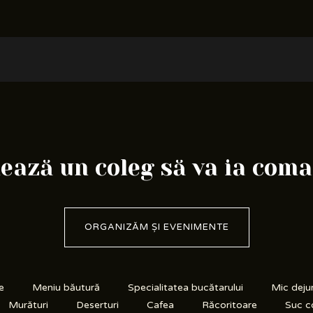
ază un coleg să va ia com
ORGANIZĂM ȘI EVENIMENTE
e
Meniu băutură
Specialitatea bucătarului
Mic deju
Murături
Deserturi
Cafea
Răcoritoare
Suc c