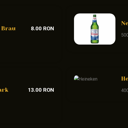
N
 Brau
8.00 RON
50
H
ark
13.00 RON
40