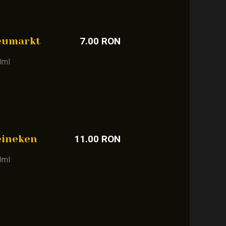
eumarkt
7.00 RON
0ml
eineken
11.00 RON
0ml