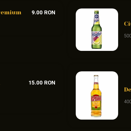
remium
9.00 RON
Ci
50
a
15.00 RON
D
40