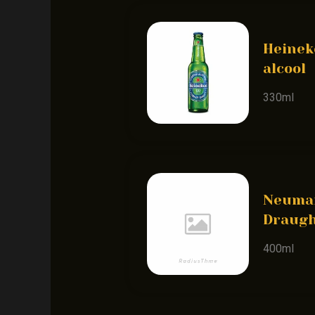
Heinek
alcool
330ml
Neuma
Draug
400ml