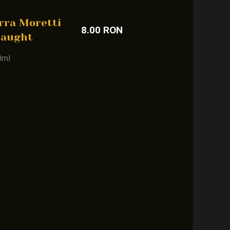
rra Moretti
8.00 RON
raught
0ml