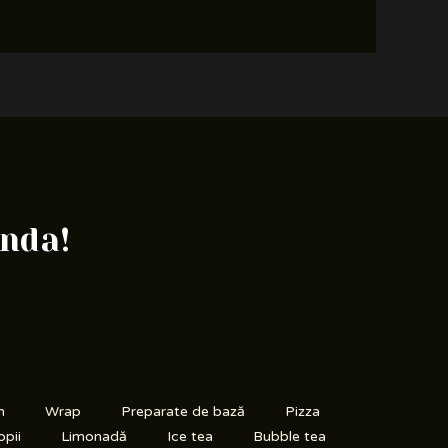
anda!
n
Wrap
Preparate de bază
Pizza
opii
Limonadă
Ice tea
Bubble tea