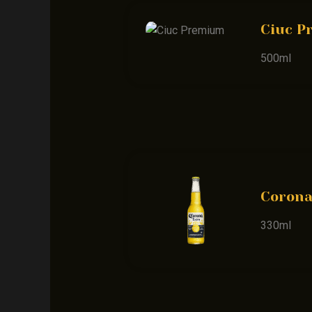
Ciuc P
500ml
Coron
330ml