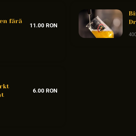
Bi
en fără
D
11.00 RON
40
rkt
6.00 RON
ht