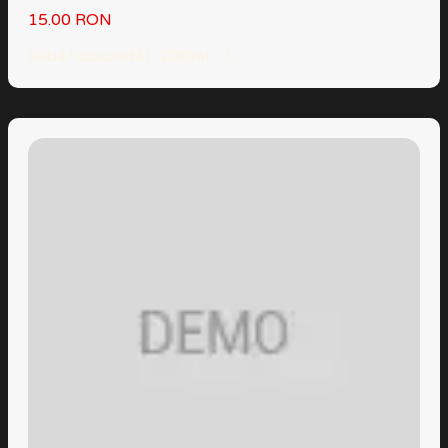
15.00 RON
(albă/ ciocolată) 200ml 7...