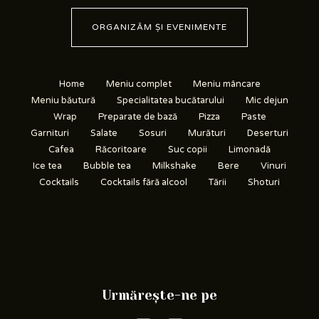
ORGANIZĂM ȘI EVENIMENTE
Home
Meniu complet
Meniu mâncare
Meniu băutură
Specialitatea bucătarului
Mic dejun
Wrap
Preparate de bază
Pizza
Paste
Garnituri
Salate
Sosuri
Murături
Deserturi
Cafea
Răcoritoare
Suc copii
Limonadă
Ice tea
Bubble tea
Milkshake
Bere
Vinuri
Cocktails
Cocktails fără alcool
Tării
Shoturi
Urmărește-ne pe