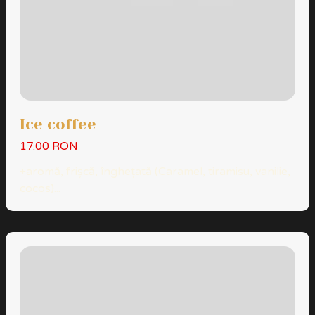
Ice coffee
17.00 RON
+aromă, frișcă, înghețată (Caramel, tiramisu, vanilie,
cocos)...