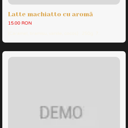
Latte machiatto cu aromă
15.00 RON
(Caramel, tiramisu, vanilie, cocos) 250g 7...