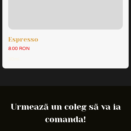
Espresso
8.00 RON
30ml...
Urmează un coleg să va ia
comanda!