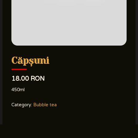
Căpșuni
18.00 RON
450ml
Category:
Bubble tea