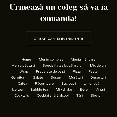
Urmează un coleg să va ia
comanda!
ORGANIZĂM ȘI EVENIMENTE
Home
Meniu complet
Meniu mâncare
Meniu băutură
Specialitatea bucătarului
Mic dejun
Wrap
Preparate de bază
Pizza
Paste
Garnituri
Salate
Sosuri
Murături
Deserturi
Cafea
Răcoritoare
Suc copii
Limonadă
Ice tea
Bubble tea
Milkshake
Bere
Vinuri
Cocktails
Cocktails fără alcool
Tării
Shoturi