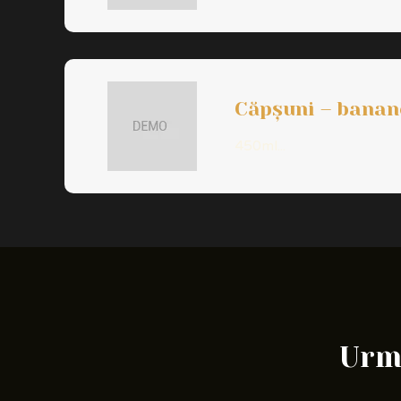
Căpșuni – banan
450ml...
Urme