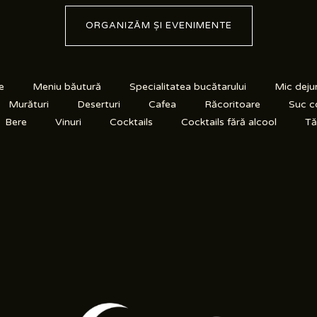
ORGANIZĂM ȘI EVENIMENTE
e
Meniu băutură
Specialitatea bucătarului
Mic deju
Murături
Deserturi
Cafea
Răcoritoare
Suc c
Bere
Vinuri
Cocktails
Cocktails fără alcool
Tăr