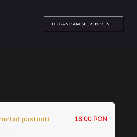
ORGANIZĂM ȘI EVENIMENTE
ructul pasiunii
18.00 RON
0ml...