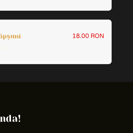
ăpșuni
18.00 RON
0ml...
anda!