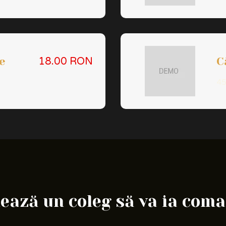
e
C
18.00 RON
45
ază un coleg să va ia com