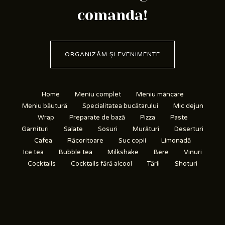
comanda!
ORGANIZĂM ȘI EVENIMENTE
Home
Meniu complet
Meniu mâncare
Meniu băutură
Specialitatea bucătarului
Mic dejun
Wrap
Preparate de bază
Pizza
Paste
Garnituri
Salate
Sosuri
Murături
Deserturi
Cafea
Răcoritoare
Suc copii
Limonadă
Ice tea
Bubble tea
Milkshake
Bere
Vinuri
Cocktails
Cocktails fără alcool
Tării
Shoturi