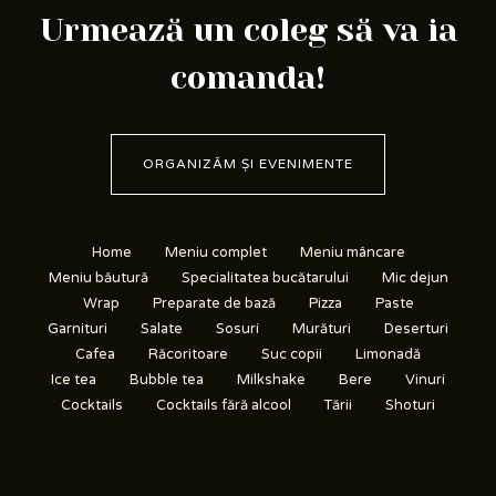
Urmează un coleg să va ia
comanda!
ORGANIZĂM ȘI EVENIMENTE
Home
Meniu complet
Meniu mâncare
Meniu băutură
Specialitatea bucătarului
Mic dejun
Wrap
Preparate de bază
Pizza
Paste
Garnituri
Salate
Sosuri
Murături
Deserturi
Cafea
Răcoritoare
Suc copii
Limonadă
Ice tea
Bubble tea
Milkshake
Bere
Vinuri
Cocktails
Cocktails fără alcool
Tării
Shoturi