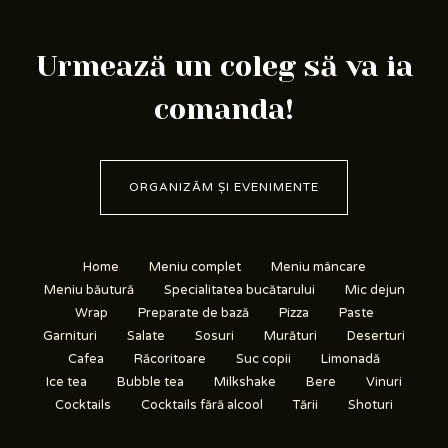
Urmează un coleg să va ia
comanda!
ORGANIZĂM ȘI EVENIMENTE
Home
Meniu complet
Meniu mâncare
Meniu băutură
Specialitatea bucătarului
Mic dejun
Wrap
Preparate de bază
Pizza
Paste
Garnituri
Salate
Sosuri
Murături
Deserturi
Cafea
Răcoritoare
Suc copii
Limonadă
Ice tea
Bubble tea
Milkshake
Bere
Vinuri
Cocktails
Cocktails fără alcool
Tării
Shoturi