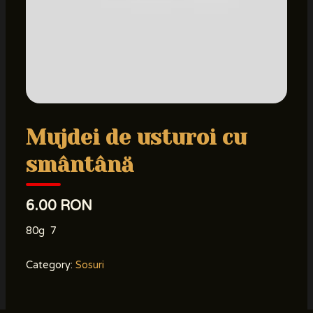
Mujdei de usturoi cu
smântână
6.00 RON
80g 7
Category:
Sosuri