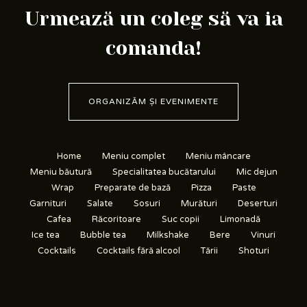
Urmează un coleg să va ia
comanda!
ORGANIZĂM ȘI EVENIMENTE
Home
Meniu complet
Meniu mâncare
Meniu băutură
Specialitatea bucătarului
Mic dejun
Wrap
Preparate de bază
Pizza
Paste
Garnituri
Salate
Sosuri
Murături
Deserturi
Cafea
Răcoritoare
Suc copii
Limonadă
Ice tea
Bubble tea
Milkshake
Bere
Vinuri
Cocktails
Cocktails fără alcool
Tării
Shoturi