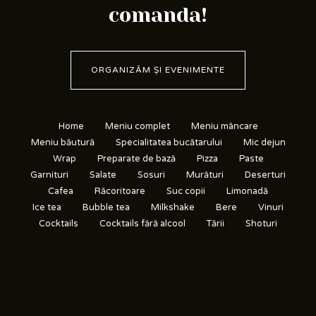
comanda!
ORGANIZĂM ȘI EVENIMENTE
Home
Meniu complet
Meniu mâncare
Meniu băutură
Specialitatea bucătarului
Mic dejun
Wrap
Preparate de bază
Pizza
Paste
Garnituri
Salate
Sosuri
Murături
Deserturi
Cafea
Răcoritoare
Suc copii
Limonadă
Ice tea
Bubble tea
Milkshake
Bere
Vinuri
Cocktails
Cocktails fără alcool
Tării
Shoturi