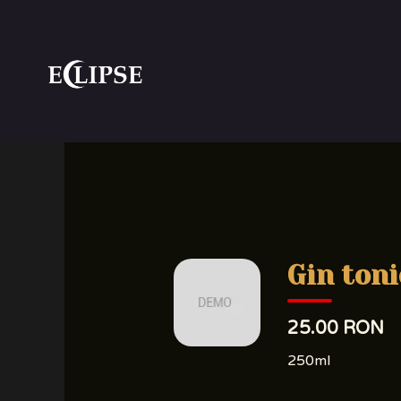
Skip
to
content
Gin toni
25.00 RON
250ml