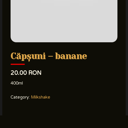
Căpșuni – banane
20.00 RON
400ml
Category:
Milkshake