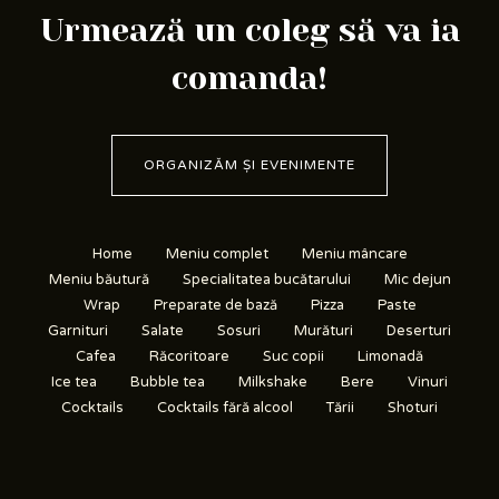
Urmează un coleg să va ia
comanda!
ORGANIZĂM ȘI EVENIMENTE
Home
Meniu complet
Meniu mâncare
Meniu băutură
Specialitatea bucătarului
Mic dejun
Wrap
Preparate de bază
Pizza
Paste
Garnituri
Salate
Sosuri
Murături
Deserturi
Cafea
Răcoritoare
Suc copii
Limonadă
Ice tea
Bubble tea
Milkshake
Bere
Vinuri
Cocktails
Cocktails fără alcool
Tării
Shoturi