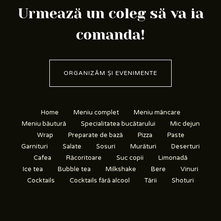
Urmează un coleg să va ia
comanda!
ORGANIZĂM ȘI EVENIMENTE
Home
Meniu complet
Meniu mâncare
Meniu băutură
Specialitatea bucătarului
Mic dejun
Wrap
Preparate de bază
Pizza
Paste
Garnituri
Salate
Sosuri
Murături
Deserturi
Cafea
Răcoritoare
Suc copii
Limonadă
Ice tea
Bubble tea
Milkshake
Bere
Vinuri
Cocktails
Cocktails fără alcool
Tării
Shoturi