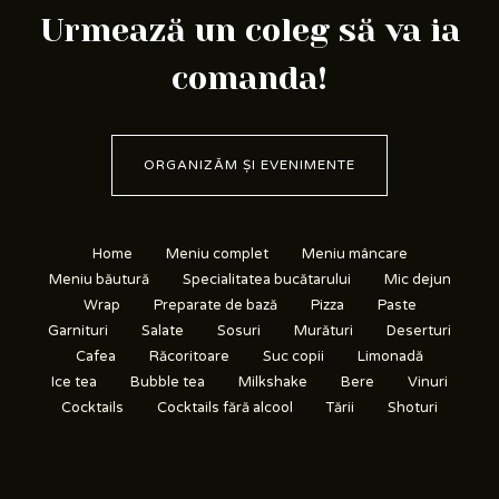
Urmează un coleg să va ia
comanda!
ORGANIZĂM ȘI EVENIMENTE
Home
Meniu complet
Meniu mâncare
Meniu băutură
Specialitatea bucătarului
Mic dejun
Wrap
Preparate de bază
Pizza
Paste
Garnituri
Salate
Sosuri
Murături
Deserturi
Cafea
Răcoritoare
Suc copii
Limonadă
Ice tea
Bubble tea
Milkshake
Bere
Vinuri
Cocktails
Cocktails fără alcool
Tării
Shoturi